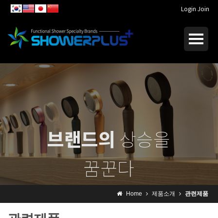
Login
Join
브랜드의
상승을
꿈꾼다
I dream of
rising brand
Home
제품소개
관련제품