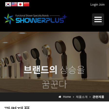
Login
Join
브랜드의
상승을
꿈꾼다
I dream of
rising brand
Home
제품소개
관련제품