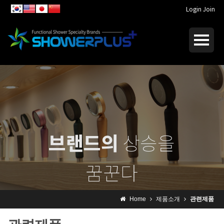
Login
Join
브랜드의
상승을
꿈꾼다
I dream of
rising brand
Home
제품소개
관련제품