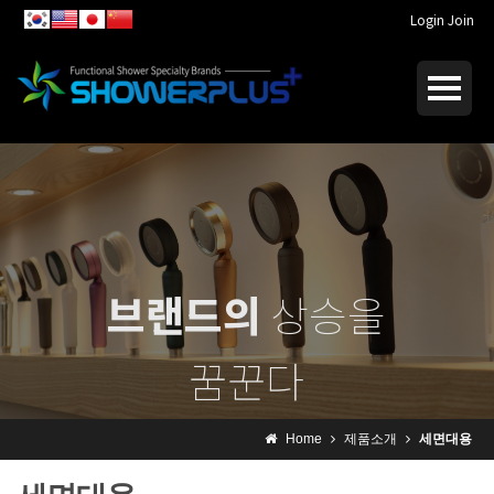
Login
Join
브랜드의
상승을
꿈꾼다
I dream of
rising brand
Home
제품소개
세면대용