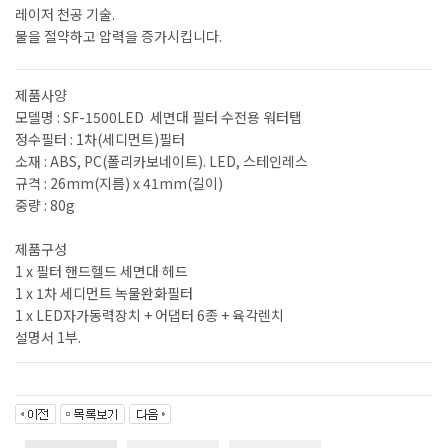
레이저 천공 기술.
물을 절약하고 압력을 증가시킵니다.
제품사양
모델명 : SF-1500LED 세면대 필터 수전용 워터탭
정수필터 : 1차(세디먼트)필터
소재 : ABS, PC(폴리카보네이트). LED, 스테인레스
규격 : 26mm(지름) x 41mm(길이)
중량 : 80g
제품구성
1 x 필터 핸드헬드 세면대 헤드
1 x 1차 세디먼트 녹물완화필터
1 x LED자가동력장치 + 어댑터 6종 + 육각렌치
설명서 1부.