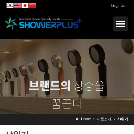
Login
Join
브랜드의
상승을
꿈꾼다
I dream of
rising brand
Home
제품소개
샤워기