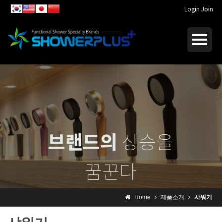
Login
Join
브랜드의
상승을
꿈꾼다
I dream of
rising brand
Home
제품소개
샤워기