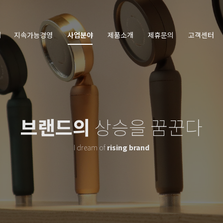
개
지속가능경영
사업분야
제품소개
제휴문의
고객센터
브랜드의
상승을 꿈꾼다
I dream of
rising brand